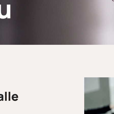
u
alle